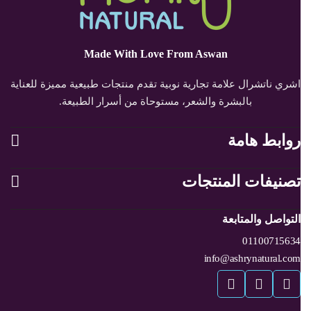
Made With Love From Aswan
اشري ناتشرال علامة تجارية نوبية تقدم منتجات طبيعية مميزة للعناية
بالبشرة والشعر، مستوحاة من أسرار الطبيعة.
روابط هامة
تصنيفات المنتجات
التواصل والمتابعة
01100715634
info@ashrynatural.com