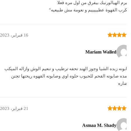
م الهيالورنيك بيفرق من اول مره فعلا
ب القهوة عظيييييم و نعومة مش طبيعيه”
16 فبراير، 2023
Mariam Walled
ونه زبده الشيا وجوز الهند تحفه ترطيب و تنعيم الوش وازاله الميكب
ده صابونه الفحم للحبوب حلوه اوي وصابونه القهوه ريحتها تجنن
اره
21 فبراير، 2023
Asmaa M. Shady