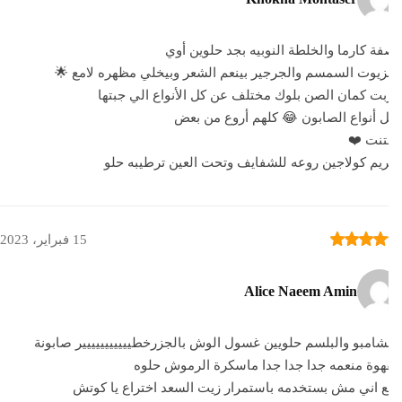
ة كارما والخلطة النوبيه بجد حلوين أوي
زيوت السمسم والجرجير بينعم الشعر وبيخلي مظهره لامع 🌟
ت كمان الصن بلوك مختلف عن كل الأنواع الي جبتها
 أنواع الصابون 😂 كلهم أروع من بعض
تنت ❤️
يم كولاجين روعه للشفايف وتحت العين ترطيبه حلو
15 فبراير، 2023
Alice Naeem Amin
شامبو والبلسم حلويين غسول الوش بالجزرخطييييييييييير صابونة
هوة منعمه جدا جدا جدا ماسكرة الرموش حلوه
 اني مش بستخدمه باستمرار زيت السعد اختراع يا كوتش