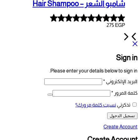
Hair S
Rated
5.00
out
of
5
Please enter your d
رورك؟