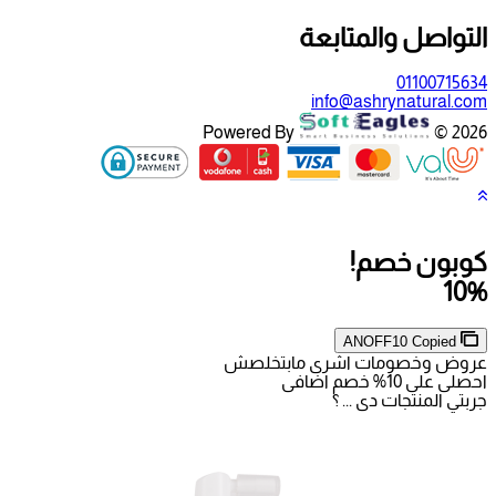
ة
Powered By
 مابتخلصش