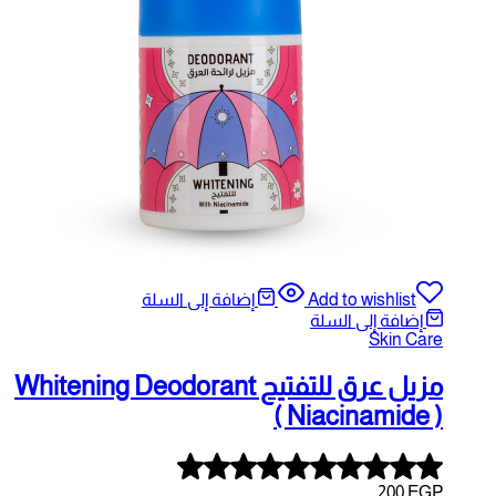
A
إضافة إلى السلة
ة
مزيل عرق للتفتيح Whitening Deodorant
( Ni
Rated
5.00