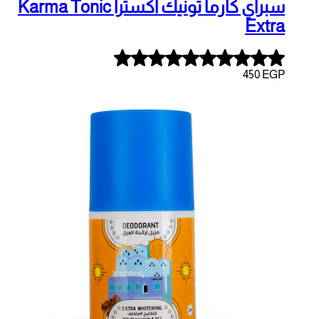
سبراي كارما تونيك اكسترا Karma Tonic
Rated
4.90
out
of
5