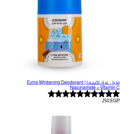
مزيل عرق اكسترا Extra Whitening Deodorant (
Niacina
Rated
5.00
out
of
5