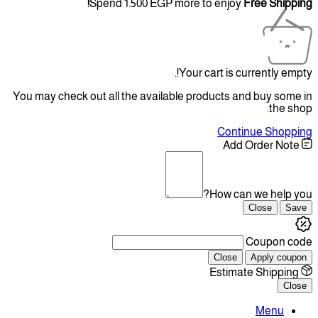
Spend
1.500
EGP
more 
Your 
You may check out all the available pr