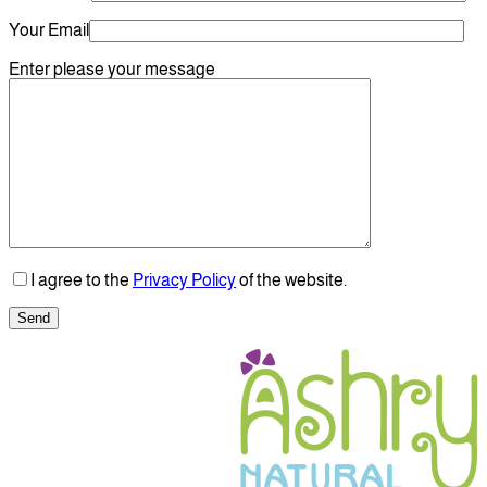
Your Email
Enter please your message
I agree to the
Privacy Policy
of the web
Send