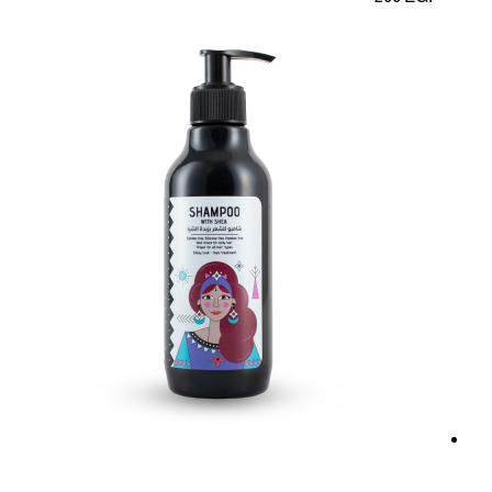
out
of
5