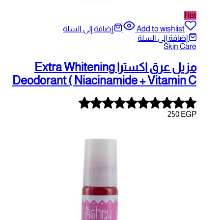
A
إضافة إلى السلة
ة
مزيل عرق اكسترا Extra Whitening
Deodorant ( Niacinamide 
Rated
5.00
out
of
5