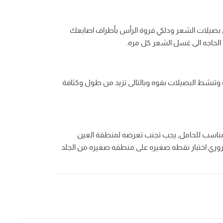
 بصيلات الشعر ودلكي فروة الرأس بأطراف اصابعك
 وتنشط البصيلات بقوه وبالتالى تزيد من طول وكثافة
ال تحت سن 12 سنه, غير مناسب للحامل, يجب تجنب تعرضه لمنطقة العين
وري اختبار نقطه صغيره على منطقه صغيره من الجلد