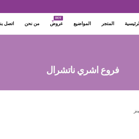
تابعينا باستمرار علشان تلحقى
العروض والخصومات
هتاخد
HOT
لرئيسية
المتجر
المواضيع
عروض
من نحن
اتصل بنا
فروع اشري ناتشرال
نز