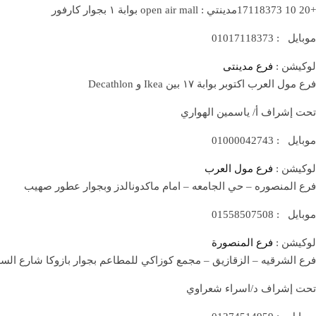
+20 10 17118373مدينتي : open air mall بوابة ١ بجوار كارفور
موبايل : 01017118373
لوكيشن :
فرع مدينتى
فرع مول العرب اكتوبر بوابة ١٧ بين Ikea و Decathlon
تحت إشراف أ/ ياسمين الهواري
موبايل : 01000042743
لوكيشن :
فرع مول العرب
فرع المنصوره – حي الجامعه – امام ماكدونالدز وبجوار عطور صهيب
موبايل : 01558507508
لوكيشن :
فرع المنصورة
فرع الشرقيه – الزقازيق – مجمع كوزاكي للمطاعم بجوار بازوكا شارع السل
تحت إشراف د/اسراء شعراوي