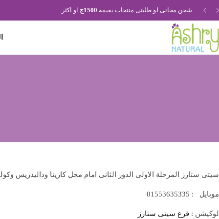
شحن مجانى لو طلبتى منتجات بقيمة
1500ج
او اكثر
ا
Handmad
Ashr
Natura
Wit
Lov
Fro
Aswa
سيتى ستارز المرحلة الاولى الدور الثانى امام محل كارينا وداليدريس وكولي
موبايل : 01553635335
لوكيشن :
فرع سيتى ستارز