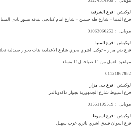
موبايل : 01274514959
لوكيشن :
فرع الشرقية
فرع المنيا – شارع طه حسين – شارع امام كبابجي بندقه بسور نادي المنيا ا
موبايل : 01063060252
لوكيشن :
فرع المنيا
فرع بني مزار –
توكيل اشري بحري شارع الاعدادية بنات بجوار صيدلية نجلا
مواعيد العمل من 11 صباحا ل11 مساءا
01121867982
لوكيشن :
فرع بنى مزار
فرع اسيوط شارع الجمهورية بجوار ماكدونالدز
موبايل : 01551195519
لوكيشن :
فرع اسيوط
فرع اسوان فندق اشري ناتري غرب سهيل