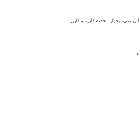
لرياضي- بجوار محلات كارينا و كابرز
ء