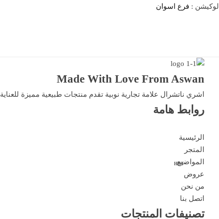
لوكيشن :
فرع اسوان
Made With Love From Aswan
اشري ناتشرال علامة تجارية نوبية تقدم منتجات طبيعية مميزة للعناية
روابط هامة
الرئيسية
المتجر
المواضيع
HOT
عروض
من نحن
اتصل بنا
تصنيفات المنتجات