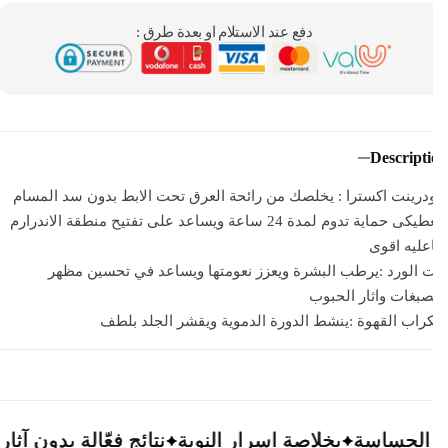
دفع عند الاستلام او بعدة طرق :
Descript
درينت اكسترا : يخلصك من رائحة العرق تحت الابط بدون سد المسام
ويعطيكى حماية تدوم لمدة 24 ساعة ويساعد على تفتيح منطقة الاندرارم
عليه اقوى
 الورد :يرطب البشرة ويعزز نعومتها ويساعد في تحسين مظهر
صبغات واثار الحبوب
اب القهوة :ينشط الدورة الدموية ويقشر الجلد بلطف
حساسة
حساسة
حساسة
بخلاصة اسرار النوبة
بخلاصة اسرار النوبة
بخلاصة اسرار النوبة
نتائج فعّالة بدون آثار جانبية
نتائج فعّالة بدون آثار جانبية
نتائج فعّالة بدون آثار جانبية