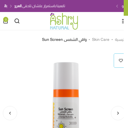
تابعينا باستمرار علشان تلحقى
العروض والخصومات
0
Search
art
ئيسية
Skin Care
واقي الشمس Sun Screen