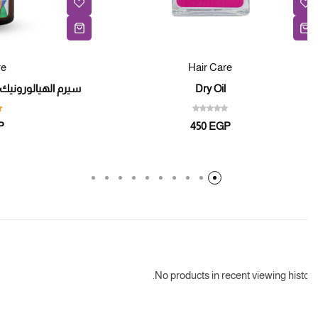
Care
Hair Care
Dry Oil
سيرم الهيالورونيك – Hyaluronic Acid Serum
ated
4.89
out
EGP
450
EGP
of
5
No products in recent viewing histo