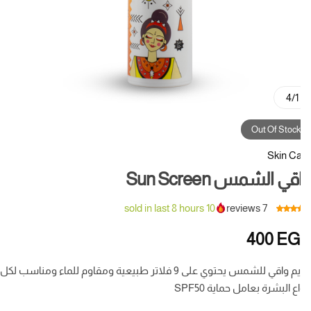
4
/
1
Out Of Stock
Skin C
ي الشمس Sun Screen
sold in last 8 hours
10
reviews
7
R
400
EG
b
cust
كريم واقي للشمس يحتوي على 9 فلاتر طبيعية ومقاوم للماء ومناسب لكل
rat
اع البشرة بعامل حماية SPF50