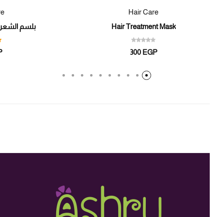
Care
Hair Care
Hair Treatment Mask
بلسم الشعر – Hair Conditioner
GP
300
EGP