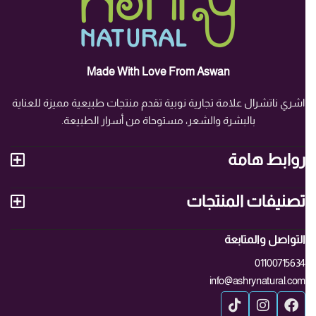
Made With Love From Aswan
اشري ناتشرال علامة تجارية نوبية تقدم منتجات طبيعية مميزة للعناية
بالبشرة والشعر، مستوحاة من أسرار الطبيعة.
روابط هامة
تصنيفات المنتجات
التواصل والمتابعة
01100715634
info@ashrynatural.com