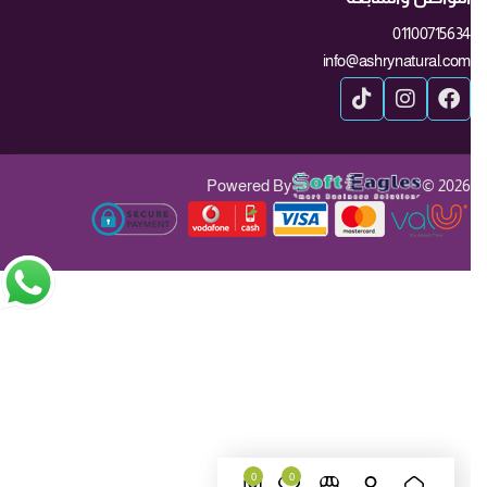
01100715634
info@ashrynatural.com
Powered By
2026 ©
0
0