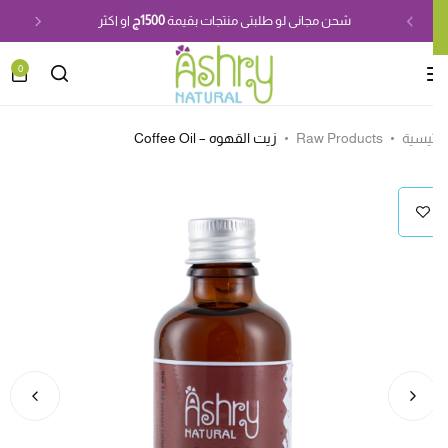
شحن مجانى لو طلبتى منتجات بقيمة
1500ج
او اكثر
0
ئيسية
Raw Products
زيت القهوه – Coffee Oil