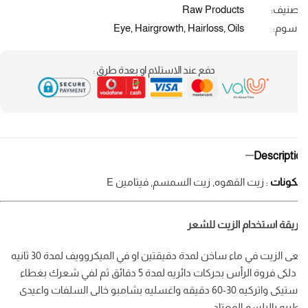
صنيف:
Raw Products
سوم:
Oils
,
Hairloss
,
Hairgrowth
,
Eye
دفع عند الاستلام او بعدة طرق :
Descript
كونات
: زيت القهوه, زيت السمسم, فيتامين E
قة استخدام الزيت للشعر
ضعى الزيت في ماء ساخن لمدة دقيقتين او في الميكروويف لمدة 30 ثانيه
ثم دلكى فروة الرأس بحركات دائريه لمدة 5 دقائق ثم لفي شعرك بغطاء
بلاستيكى واتركيه 30-60 دقيقه واغسليه بشامبو خالى السلفات واعيدى
يبه بالبلسم المعتاد