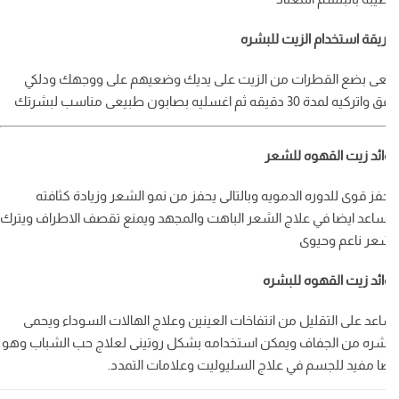
قة استخدام الزيت للبشره
ى بضع القطرات من الزيت على يديك وضعيهم على ووجهك ودلكي
كيه لمدة 30 دقيقه ثم اغسليه بصابون طبيعى مناسب لبشرتك
ئد زيت القهوه للشعر
ز قوى للدوره الدمويه وبالتالى يحفز من نمو الشعر وزيادة كثافته
اعد ايضا في علاج الشعر الباهت والمجهد ويمنع تقصف الاطراف ويترك
عر ناعم وحيوى
ئد زيت القهوه للبشره
عد على التقليل من انتفاخات العينين وعلاج الهالات السوداء ويحمى
شره من الجفاف ويمكن استخدامه بشكل روتينى لعلاج حب الشباب وهو
ا مفيد للجسم في علاج السليوليت وعلامات التمدد.