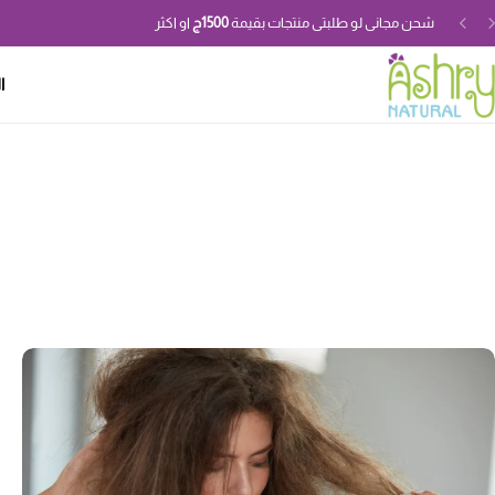
شحن مجانى لو طلبتى منتجات بقيمة
1500ج
او اكثر
ا