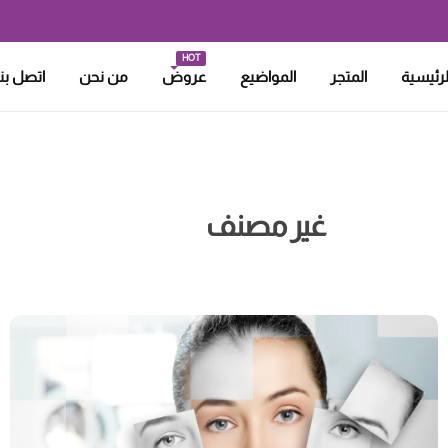
تابعينا باستمرار علشان تلحقى
العروض والخصومات
هتاخد
HOT
لرئيسية
المتجر
المواضيع
عروض
من نحن
اتصل بنا
غير مصنف