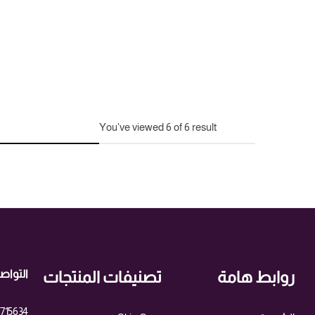
You've viewed
6
of
6
result
التواص
روابط هامة
تصنيفات المنتجات
0715634