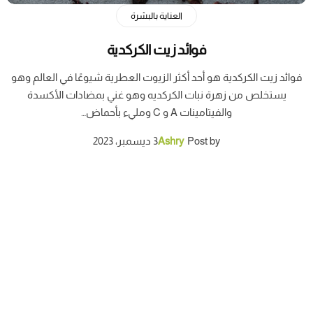
العناية بالبشرة
فوائد زيت الكركدية
فوائد زيت الكركدية هو أحد أكثر الزيوت العطرية شيوعًا في العالم وهو
يستخلص من زهرة نبات الكركديه وهو غني بمضادات الأكسدة
والفيتامينات A و C ومليء بأحماض…
Post by
Ashry
3 ديسمبر، 2023