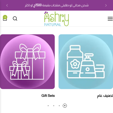
شحن مجانى لو طلبتى منتجات بقيمة
1500ج
او اكثر
0
تصنيف عام
Gift Sets